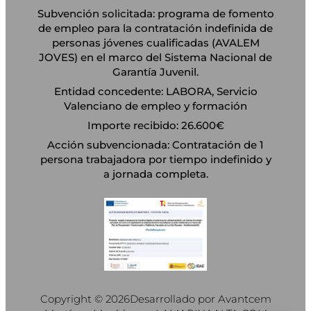
Subvención solicitada: programa de fomento
de empleo para la contratación indefinida de
personas jóvenes cualificadas (AVALEM
JOVES) en el marco del Sistema Nacional de
Garantía Juvenil.
Entidad concedente: LABORA, Servicio
Valenciano de empleo y formación
Importe recibido: 26.600€
Acción subvencionada: Contratación de 1
persona trabajadora por tiempo indefinido y
a jornada completa.
Copyright © 2026
Desarrollado por Avantcem