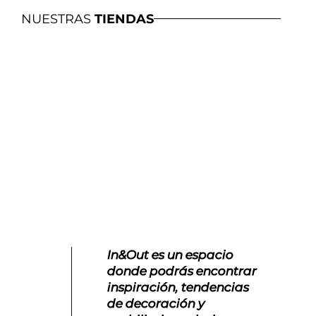
NUESTRAS
TIENDAS
In&Out es un espacio
Noctis e
donde podrás encontrar
especial
inspiración, tendencias
descanso
de decoración y
encontra