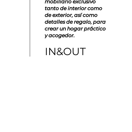
mobiliario exclusivo
tecnolog
tanto de interior como
colchon
de exterior, así como
articula
detalles de regalo, para
sofás ca
crear un hogar práctico
necesario
y acogedor.
dormitor
IN&OUT
NOC